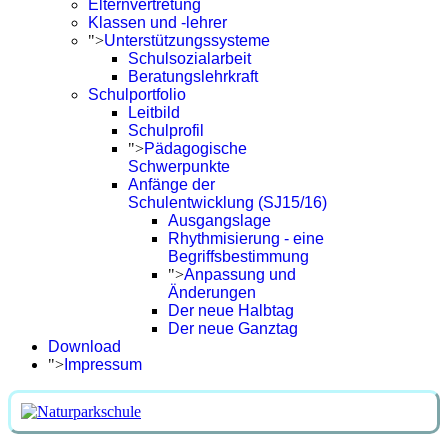
Elternvertretung
Klassen und -lehrer
">
Unterstützungssysteme
Schulsozialarbeit
Beratungslehrkraft
Schulportfolio
Leitbild
Schulprofil
">
Pädagogische
Schwerpunkte
Anfänge der
Schulentwicklung (SJ15/16)
Ausgangslage
Rhythmisierung - eine
Begriffsbestimmung
">
Anpassung und
Änderungen
Der neue Halbtag
Der neue Ganztag
Download
">
Impressum