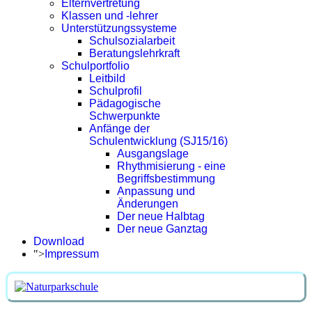
Elternvertretung
Klassen und -lehrer
Unterstützungssysteme
Schulsozialarbeit
Beratungslehrkraft
Schulportfolio
Leitbild
Schulprofil
Pädagogische
Schwerpunkte
Anfänge der
Schulentwicklung (SJ15/16)
Ausgangslage
Rhythmisierung - eine
Begriffsbestimmung
Anpassung und
Änderungen
Der neue Halbtag
Der neue Ganztag
Download
">
Impressum