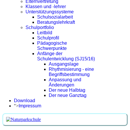
Elternvertretung
Klassen und -lehrer
Unterstützungssysteme
Schulsozialarbeit
Beratungslehrkraft
Schulportfolio
Leitbild
Schulprofil
Pädagogische
Schwerpunkte
Anfänge der
Schulentwicklung (SJ15/16)
Ausgangslage
Rhythmisierung - eine
Begriffsbestimmung
Anpassung und
Änderungen
Der neue Halbtag
Der neue Ganztag
Download
">
Impressum