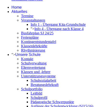
Home
Aktuelles
Termine
Veranstaltungen
Info 1 - Übergang Kita-Grundschule
">
Info 4 - Übergang nach Klasse 4
Busfahrplan SJ 24/25
Ferienpläne
Kontingentstundentafel
Klassenlehrkräfte
Rhythmisierung
">
Unsere Schule
Kontakt
Schulverwaltung
Elternvertretung
Klassen und -lehrer
Unterstützungssysteme
Schulsozialarbeit
Beratungslehrkraft
Schulportfolio
Leitbild
Schulprofil
Pädagogische Schwerpunkte
Anfänge der Schulentwicklung (SJ15/16)