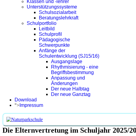
Klassen und -lehrer
Unterstützungssysteme
Schulsozialarbeit
Beratungslehrkraft
Schulportfolio
Leitbild
Schulprofil
Pädagogische
Schwerpunkte
Anfänge der
Schulentwicklung (SJ15/16)
Ausgangslage
Rhythmisierung - eine
Begriffsbestimmung
Anpassung und
Änderungen
Der neue Halbtag
Der neue Ganztag
Download
">
Impressum
Die Elternvertretung im Schuljahr 2025/2